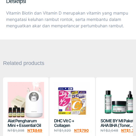
Deskripsi
Vitamin Biotin dan Vitamin D merupakan vitamin yang mampu
mengatasi keluhan rambut rontok, serta membantu dalam
menguatkan akar dan memperlancar pertumbuhan rambut.
Related products
Alat Pengharum
DHC Vit C +
SOME BY MI Paket
Mini + Essential Oil
Collagen
AHA BHA (Toner,
Serum, Krim)
NT$
1,398
NT$
849
NT$
1,320
NT$
790
NT$
2,048
NT$
1,3