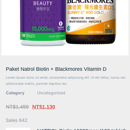
Paket Natrol Biotin + Blackmores Vitamin D
Lorem ipsum dolor sit amet, consectetur adipiscing elit. Ut elit tellus, luctus nec
ullamcorper mattis, pulvinar dapibus leo.
Category
Uncategorized
NT$
1,459
NT$
1,130
Sales 642