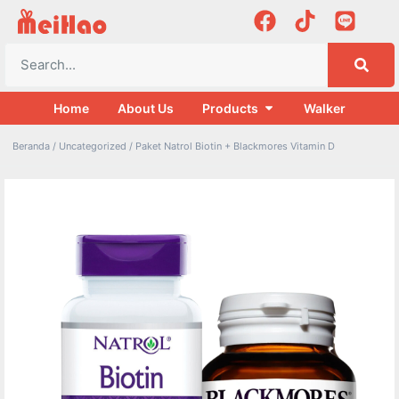
Home
About Us
Products
Walker
Beranda
/
Uncategorized
/ Paket Natrol Biotin + Blackmores Vitamin D