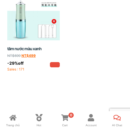
tăm nước màu xanh
NT$
699
NT$
499
-29%off
Sales : 171
0
Trang chủ
Hot
Cart
Account
AI Chat