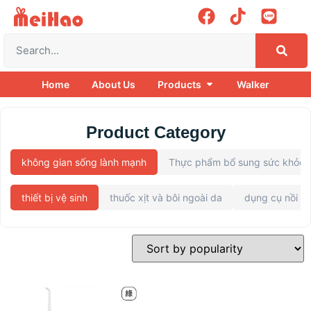
Home
About Us
Products
Walker
Product Category
không gian sống lành mạnh
Thực phẩm bổ sung sức khỏe
thiết bị vệ sinh
thuốc xịt và bôi ngoài da
dụng cụ nồi c