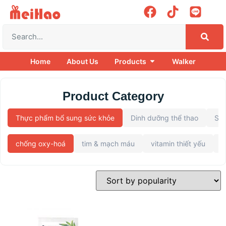
Home
About Us
Products
Walker
Product Category
Thực phẩm bổ sung sức khỏe
Dinh dưỡng thể thao
Siê
chống oxy-hoá
tim & mạch máu
vitamin thiết yếu
C