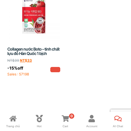
Collagen nước Boto – tinh chất
lựu đỏ Hàn Quốc 1 bịch
NT$
39
NT$
33
-15%off
Sales : 57198
0
Trang chủ
Hot
Cart
Account
AI Chat