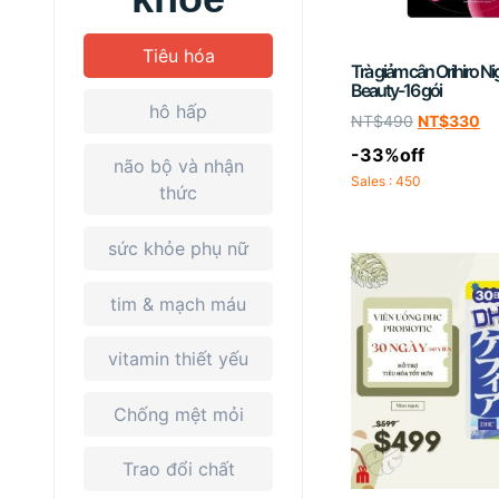
Tiêu hóa
Trà giảm cân Orihiro Ni
Beauty-16 gói
hô hấp
NT$
490
NT$
330
-33%off
não bộ và nhận
Sales : 450
thức
sức khỏe phụ nữ
tim & mạch máu
vitamin thiết yếu
Chống mệt mỏi
Trao đổi chất