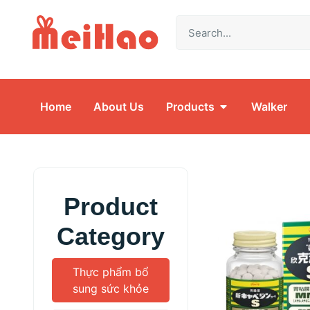
Home
About Us
Products
Walker
Product
Category
Thực phẩm bổ
sung sức khỏe