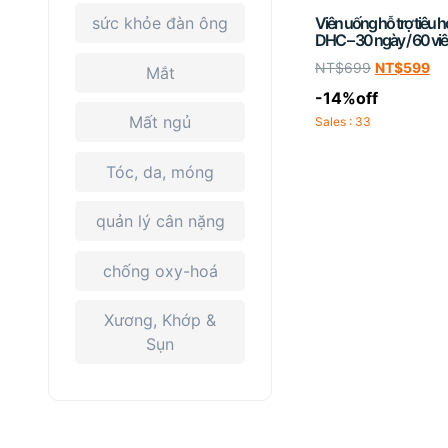
Viên uống hỗ trợ tiêu h
sức khỏe đàn ông
DHC – 30 ngày / 60 vi
NT$
699
NT$
599
Mắt
-14%off
Mất ngủ
Sales : 33
Tóc, da, móng
quản lý cân nặng
chống oxy-hoá
Xương, Khớp &
Sụn