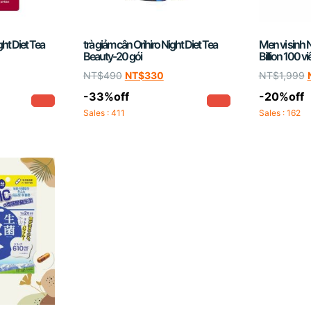
ght Diet Tea
trà giảm cân Orihiro Night Diet Tea
Men vi sinh 
Beauty-20 gói
Billion 100 vi
NT$
490
NT$
330
NT$
1,999
-33%off
-20%off
Sales : 411
Sales : 162