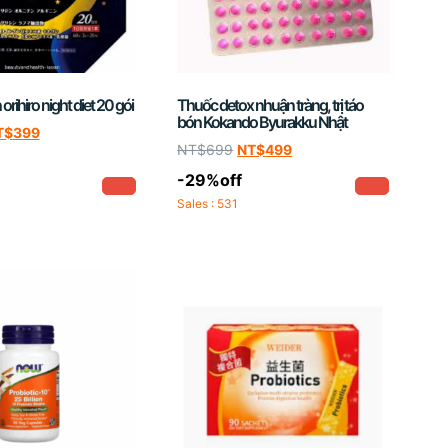
orihiro night diet 20 gói
Thuốc detox nhuận tràng, trị táo
bón Kokando Byurakku Nhật
T$
399
NT$
699
NT$
499
-29%off
Sales : 531