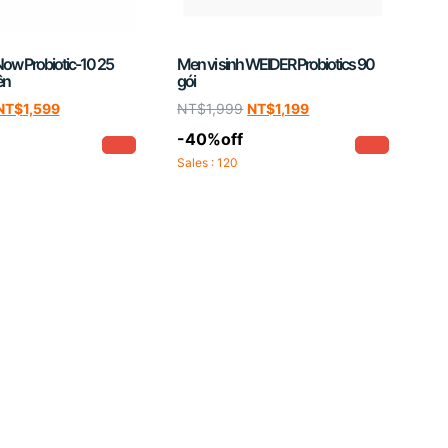
Now Probiotic-10 25
Men vi sinh WEIDER Probiotics 90
ên
gói
NT$
1,599
NT$
1,999
NT$
1,199
-40%off
Sales : 120