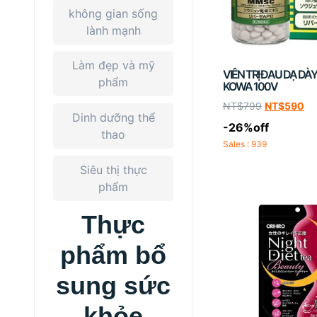
không gian sống
lành mạnh
Làm đẹp và mỹ
VIÊN TRỊ ĐAU DẠ DÀY
phẩm
KOWA 100V
NT$
799
NT$
590
Dinh dưỡng thể
-26%off
thao
Sales : 939
Siêu thị thực
phẩm
Thực
phẩm bổ
sung sức
khỏe