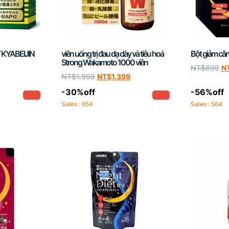
 KYABEIJIN
viên uống trị đau dạ dày và tiêu hoá
Bột giảm cân 
Strong Wakamoto 1000 viên
NT$
899
N
NT$
1,999
NT$
1,399
-30%off
-56%off
Sales : 654
Sales : 564