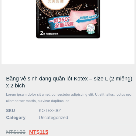
Băng vệ sinh dạng quần lót Kotex – size L (2 miếng)
x 2 bịch
Lorem ipsum dolor sit amet, consectetur adipiscing elit. Ut elit tellus, luctus nec
ullamcorper mattis, pulvinar dapibus leo.
SKU
KOTEX-001
Category
Uncategorized
NT$
199
NT$
115