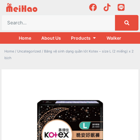
Home
About Us
Products
Walker
Home
/
Uncategorized
/ Băng vệ sinh dạng quần lót Kotex – size L (2 miếng) x 2
bịch