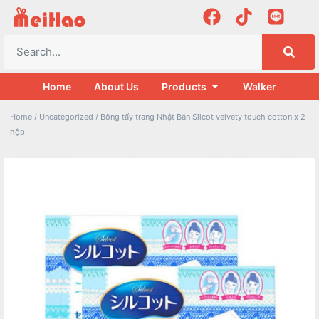
Home
About Us
Products
Walker
Home
/
Uncategorized
/ Bông tẩy trang Nhật Bản Silcot velvety touch cotton x 2
hộp