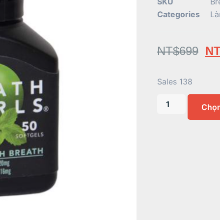
SKU
Br
Categories
Là
NT$
699
NT
Sales 138
Chọ