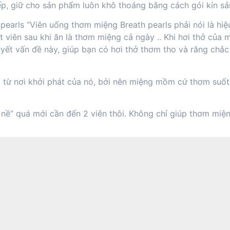
iếp, giữ cho sản phẩm luôn khô thoáng bằng cách gói kín s
earls “Viên uống thơm miệng Breath pearls phải nói là hiệu
viên sau khi ăn là thơm miệng cả ngày .. Khi hơi thở của mì
quyết vấn đề này, giúp bạn có hơi thở thơm tho và răng chắ
 từ nơi khởi phát của nó, bởi nên miệng mồm cứ thơm suốt n
ng nề” quá mới cần đến 2 viên thôi. Không chỉ giúp thơm m