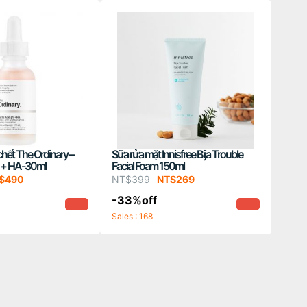
hết The Ordinary –
Sữa rửa mặt Innisfree Bija Trouble
% + HA-30ml
Facial Foam 150ml
$
490
NT$
399
NT$
269
-33%off
Sales : 168