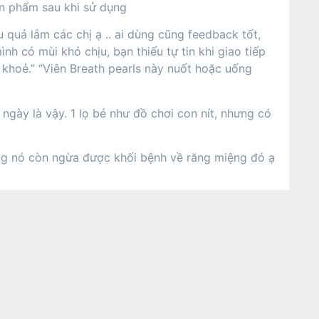
ản phẩm sau khi sử dụng
 quả lắm các chị ạ .. ai dùng cũng feedback tốt,
nh có mùi khó chịu, bạn thiếu tự tin khi giao tiếp
c khoẻ.” “Viên Breath pearls này nuốt hoặc uống
gày là vậy. 1 lọ bé như đồ chơi con nít, nhưng có
iệng nó còn ngừa được khối bệnh về răng miệng đó ạ