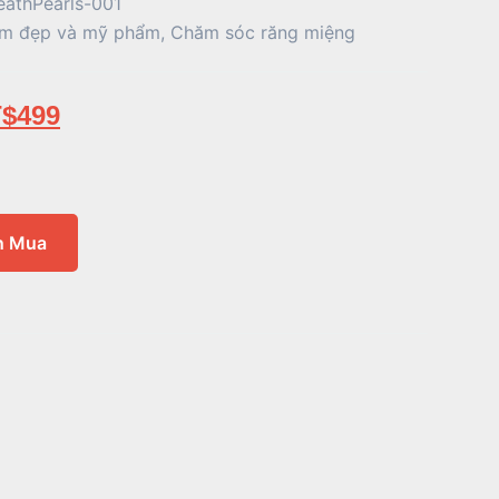
eathPearls-001
m đẹp và mỹ phẩm
,
Chăm sóc răng miệng
$
499
n Mua