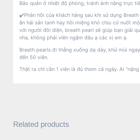
Bảo quản ở nhiệt độ phòng, tránh ánh nắng trực t
✔️Phản hồi của khách hàng sau khi sử dụng Breath p
ăn hải sản tanh hay hôi miệng khó chịu cứ nuốt một 
với người đôi diện, breath pearl sẽ giúp bạn giải 
nha, không phải viên ngậm đâu ạ các xị em ạ.
Breath pearls đi thẳng xuống dạ dày, khử mùi ngay
đến 50 viên.
Thật ra chỉ cần 1 viên là đủ thơm cả ngày. Ai “nặ
Related products