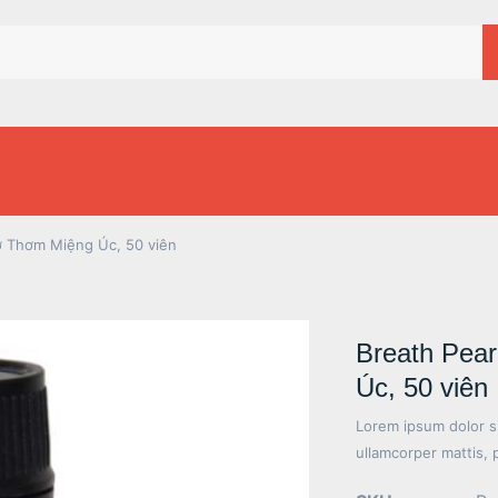
ợ Thơm Miệng Úc, 50 viên
Breath Pea
Úc, 50 viên
Lorem ipsum dolor sit
ullamcorper mattis, 