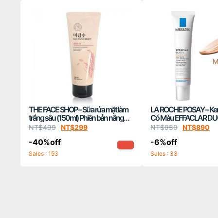
THE FACE SHOP – Sữa rửa mặt làm
LA ROCHE POSAY – K
trắng sâu (150ml) Phiên bản nâng
Có Màu EFFACLAR DU
cấp
UNIFIANT
NT$
499
NT$
299
NT$
950
NT$
890
-40%off
-6%off
Sales : 153
Sales : 33