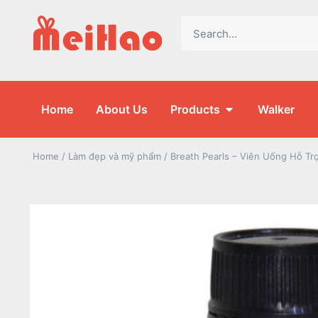
Home
About Us
Products
Walker
Home
/
Làm đẹp và mỹ phẩm
/ Breath Pearls – Viên Uống Hỗ Tr