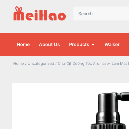
Home
About Us
Products
Walker
Home
/
Uncategorized
/ Chai Xịt Dưỡng Tóc Aromase- Làm Mát 