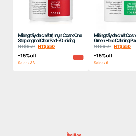
Miếng tẩy da chết trị mụn Cosrx One
Miếng tẩy da chết Cosr
Step original Clear Pad-70 miếng
Green Hero Calming Pa
NT$
650
NT$
550
NT$
650
NT$
550
-15%off
-15%off
Sales : 33
Sales : 6