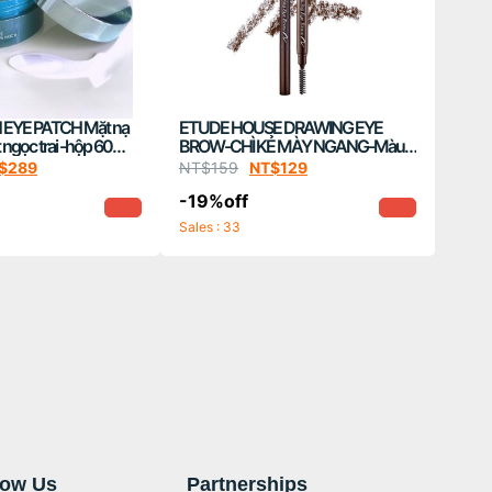
 EYE PATCH Mặt nạ
ETUDE HOUSE DRAWING EYE
 ngọc trai -hộp 60
BROW-CHÌ KẺ MÀY NGANG-Màu
Cafe Đen
$
289
NT$
159
NT$
129
-19%off
Sales : 33
now Us
Partnerships