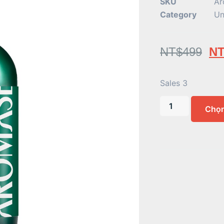
SKU
Ar
Category
Un
NT$
499
NT
Sales 3
Chọ