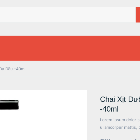
Da Dầu -40ml
Chai Xịt D
-40ml
Lorem ipsum dolor sit
ullamcorper mattis, 