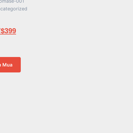
omase-001
categorized
$
399
n Mua