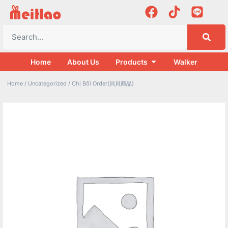
Home
About Us
Products
Walker
Home
/
Uncategorized
/ Chị Bối Order(貝貝商品)