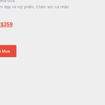
tima-004
m đẹp và mỹ phẩm
,
Chăm sóc cá nhân
$
359
n Mua