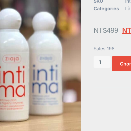
SKU
In
Categories
Là
NT$
499
NT
Sales 198
Chọ