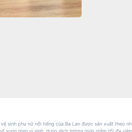
vệ sinh phụ nữ nổi tiếng của Ba Lan được sản xuất theo n
bổ sung men vi sinh, dung dịch Intima giúp giảm tối đa v