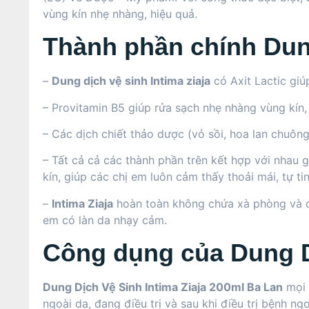
vùng kín nhẹ nhàng, hiệu quả.
Thành phần chính Dung
–
Dung dịch vệ sinh Intima ziaja
có Axit Lactic giú
– Provitamin B5 giúp rửa sạch nhẹ nhàng vùng kín, 
– Các dịch chiết thảo dược (vỏ sồi, hoa lan chuôn
– Tất cả cả các thành phần trên kết hợp với nhau
kín, giúp các chị em luôn cảm thấy thoải mái, tự t
–
Intima Ziaja
hoàn toàn không chứa xà phòng và c
em có làn da nhạy cảm.
Công dụng của Dung Dị
Dung Dịch Vệ Sinh
Intima Ziaja 200ml Ba Lan
mọi 
ngoài da, đang điều trị và sau khi điều trị bệnh 