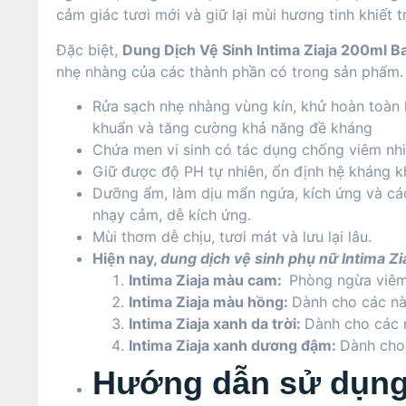
cảm giác tươi mới và giữ lại mùi hương tinh khiết t
Đặc biệt,
Dung Dịch Vệ Sinh Intima Ziaja 200ml B
nhẹ nhàng của các thành phần có trong sản phẩm.
Rửa sạch nhẹ nhàng vùng kín, khử hoàn toàn h
khuẩn và tăng cường khả năng đề kháng
Chứa men vi sinh có tác dụng chống viêm nh
Giữ được độ PH tự nhiên
, ổn định hệ kháng 
Dưỡng ẩm, làm dịu mẩn ngứa, kích ứng và cá
nhạy cảm, dễ kích ứng.
Mùi thơm dễ chịu, tươi mát và lưu lại lâu.
Hiện nay,
dung dịch vệ sinh phụ nữ Intima Zi
Intima Ziaja màu cam:
Phòng ngừa viêm
Intima Ziaja màu hồng:
Dành cho các nà
Intima Ziaja xanh da trời:
Dành cho các 
Intima Ziaja xanh dương đậm:
Dành cho
Hướng dẫn sử dụng 