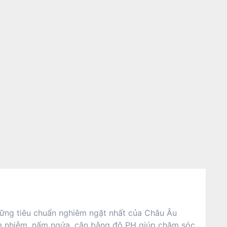
hững tiêu chuẩn nghiêm ngặt nhất của Châu Âu
iêm nhiễm, nấm ngứa, cân bằng độ PH giúp chăm sóc