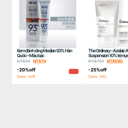
Kem đánh răng Median 93% Hàn
The Ordinary – Azelaic 
Quốc – Màu bạc
Suspension 10% trị mụn
da
NT$
99
NT$
79
NT$
790
NT$
590
-20%off
-25%off
Sales : 438
Sales : 543