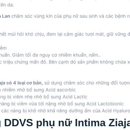
rên da.
a Lan
chăm sóc vùng kín của phụ nữ sau sinh và các bệnh n
ết mùi hôi khó chịu, đem lại cảm giác tươi mát, giữ vững đ
iễm
khuẩn. Giảm tối đa nguy cơ nhiễm khuẩn, nấm..
c triệu chứng mẩn đỏ. Bên cạnh đó sản phẩm không chứa xà
aja
có 4 loại cơ bản,
sử dụng chăm sóc cho những đối tượn
 nhiễm nhờ bổ sung Acid ascorbic
ng bị viêm nhẹ nhờ bổ sung Acid Lactic
nàng bị viêm vừa tới nặng nhờ bổ sung Acid Lactobionic
 các nàng bị khô nhờ khả năng dưỡng ẩm của Acid Hyaluro
DDVS phụ nữ Intima Ziaj