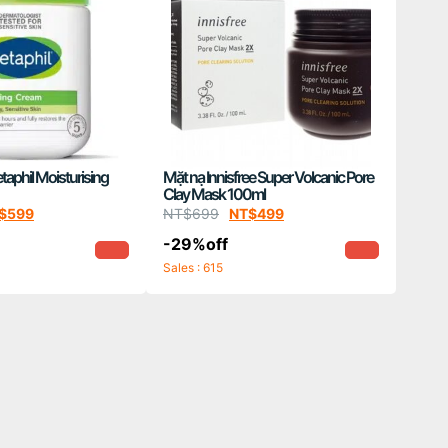
aphil Moisturising
Mặt nạ Innisfree Super Volcanic Pore
Clay Mask 100ml
$
599
NT$
699
NT$
499
-29%off
Sales : 615