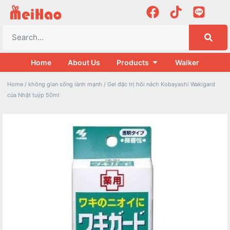
Home
About Us
Products
Walker
Home
/
không gian sống lành mạnh
/ Gel đặc trị hôi nách Kobayashi Wakigard
của Nhật tuýp 50ml