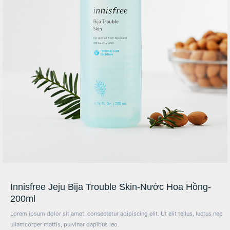
Innisfree Jeju Bija Trouble Skin-Nước Hoa Hồng-
200ml
Lorem ipsum dolor sit amet, consectetur adipiscing elit. Ut elit tellus, luctus nec
ullamcorper mattis, pulvinar dapibus leo.