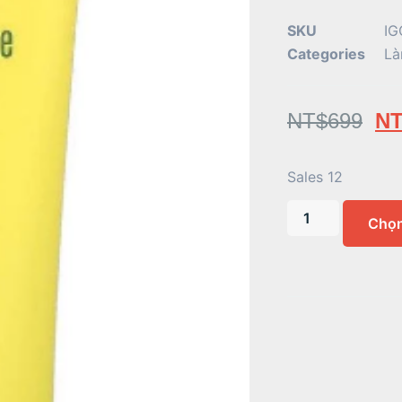
SKU
IG
Categories
Là
NT$
699
NT
Sales 12
Chọ