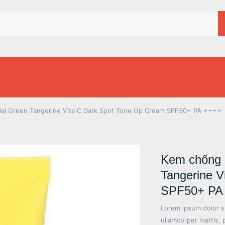
al Green Tangerine Vita C Dark Spot Tone Up Cream SPF50+ PA ++++
Kem chống 
Tangerine V
SPF50+ PA
Lorem ipsum dolor sit
ullamcorper mattis, 