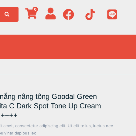
0
nắng nâng tông Goodal Green
ita C Dark Spot Tone Up Cream
 ++++
 amet, consectetur adipiscing elit. Ut elit tellus, luctus nec
pulvinar dapibus leo.