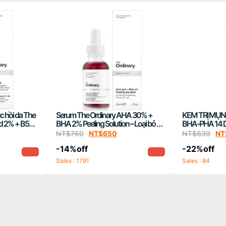
c hồi da The
Serum The Ordinary AHA 30% +
KEM TRỊ MỤN
id 2% + B5
BHA 2% Peeling Solution – Loại bỏ da
BHA-PHA 14 
chết
MIRACLE SPO
NT$
760
NT$
650
NT$
639
NT
-14%off
-22%off
Sales : 1791
Sales : 84