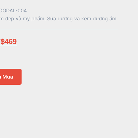
OODAL-004
m đẹp và mỹ phẩm
,
Sữa dưỡng và kem dưỡng ẩm
$
469
n Mua