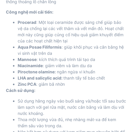
thông thoáng lỗ chân lông
Công nghệ mới cải tiến:
Procerad
: Một loại ceramide được sáng chế giúp bảo
vệ da chống lại các vết thâm và vết mẩn đỏ. Hoạt chất
mới này cũng giúp củng cố hiệu quả giảm khuyết điểm
của các hoạt chất hiện tại
Aqua Posae Filiformis
: giúp khôi phục và cân bằng hệ
vi sinh vật trên da
Mannose
: kích thích quá trình tái tạo da
Niacinamide
: giảm viêm và làm dịu da
Piroctone olamine:
ngăn ngừa vi khuẩn
LHA and salicylic acid:
thanh tẩy tế bào chết
Zinc PCA
: giảm bã nhờn
Cách sử dụng:
Sử dụng hằng ngày vào buổi sáng và/hoặc tối sau bước
làm sạch với gel rửa mặt, nước cân bằng và làm dịu với
nước khoáng.
Thoa một lượng vừa đủ, nhẹ nhàng mát-xa để kem
thấm sâu vào trong da.
Nên kết hợp sử dụng với kem giảm mụn chuyên biệt để