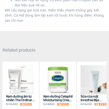
đạt hiệu quả tối ưu.
Kết cấu dạng gel tươi mát, thẩm thấu nhanh không gây bết
dính. Có thể dùng làm lớp kem lót trước khi trang điểm. Không
tạo cồi mụn
Related products
Kem dưỡng ẩm tự
Kem dưỡng Cetaphil
Sữa rửa mặt
nhiên The Ordinary
Moisturising Cream
Innisfree Bija
Natural
550g
Trouble Facial Foam
NT$
499
NT$
399
NT$
699
NT$
599
NT$
399
NT$
269
Moisturizing
150ml