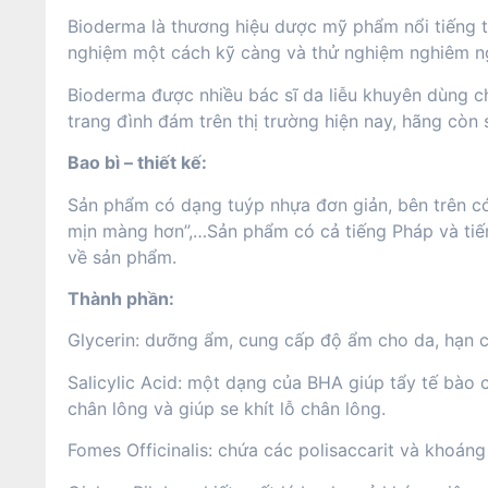
Bioderma là thương hiệu dược mỹ phẩm nổi tiếng 
nghiệm một cách kỹ càng và thử nghiệm nghiêm ngặ
Bioderma được nhiều bác sĩ da liễu khuyên dùng ch
trang đình đám trên thị trường hiện nay, hãng cò
Bao bì – thiết kế:
Sản phẩm có dạng tuýp nhựa đơn giản, bên trên có 
mịn màng hơn”,…Sản phẩm có cả tiếng Pháp và tiế
về sản phẩm.
Thành phần:
Glycerin: dưỡng ẩm, cung cấp độ ẩm cho da, hạn c
Salicylic Acid: một dạng của BHA giúp tẩy tế bào c
chân lông và giúp se khít lỗ chân lông.
Fomes Officinalis: chứa các polisaccarit và khoán