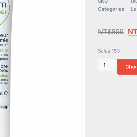
SKU
BI
Categories
Là
NT$
899
NT
Sales 153
Chọ