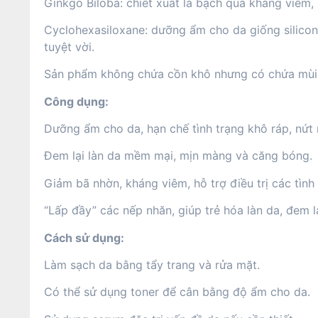
Ginkgo Biloba: chiết xuất lá bạch quả kháng viêm
Cyclohexasiloxane: dưỡng ẩm cho da giống silico
tuyệt vời.
Sản phẩm không chứa cồn khô nhưng có chứa mùi h
Công dụng:
Dưỡng ẩm cho da, hạn chế tình trạng khô ráp, nứt 
Đem lại làn da mềm mại, mịn màng và căng bóng.
Giảm bã nhờn, kháng viêm, hỗ trợ điều trị các tình 
“Lấp đầy” các nếp nhăn, giúp trẻ hóa làn da, đem l
Cách sử dụng:
Làm sạch da bằng tẩy trang và rửa mặt.
Có thể sử dụng toner để cân bằng độ ẩm cho da.