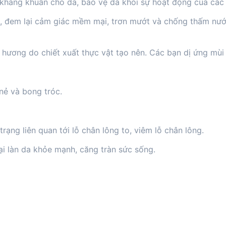
, kháng khuẩn cho da, bảo vệ da khỏi sự hoạt động của các
n, đem lại cảm giác mềm mại, trơn mướt và chống thấm nướ
ương do chiết xuất thực vật tạo nên. Các bạn dị ứng mù
nẻ và bong tróc.
trạng liên quan tới lỗ chân lông to, viêm lỗ chân lông.
ại làn da khỏe mạnh, căng tràn sức sống.