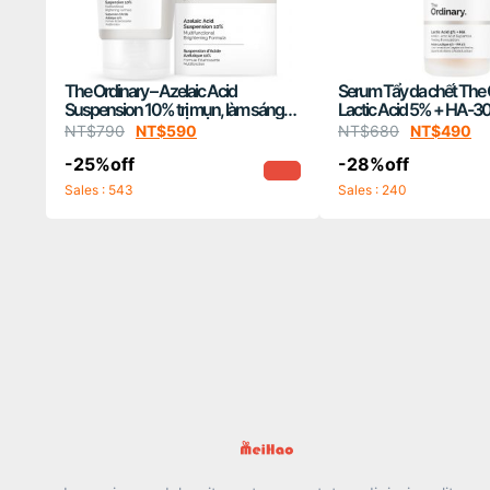
The Ordinary – Azelaic Acid
Serum Tẩy da chết The 
Suspension 10% trị mụn, làm sáng
Lactic Acid 5% + HA-3
da
NT$
790
NT$
590
NT$
680
NT$
490
-25%off
-28%off
Sales : 543
Sales : 240