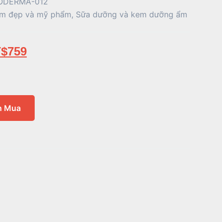
ODERMA-012
m đẹp và mỹ phẩm
,
Sữa dưỡng và kem dưỡng ẩm
$
759
n Mua