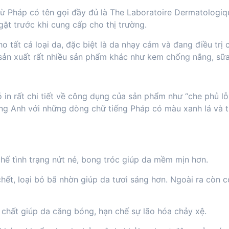
từ Pháp có tên gọi đầy đủ là The Laboratoire Dermatolo
t trước khi cung cấp cho thị trường.
o tất cả loại da, đặc biệt là da nhạy cảm và đang điều trị
n sản xuất rất nhiều sản phẩm khác như kem chống nắng, s
in rất chi tiết về công dụng của sản phẩm như “che phủ lỗ 
ng Anh với những dòng chữ tiếng Pháp có màu xanh lá và t
hế tình trạng nứt nẻ, bong tróc giúp da mềm mịn hơn.
hết, loại bỏ bã nhờn giúp da tươi sáng hơn. Ngoài ra còn có
g chất giúp da căng bóng, hạn chế sự lão hóa chảy xệ.