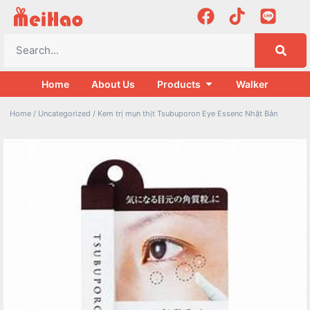
Home
About Us
Products
Walker
Home
/
Uncategorized
/ Kem trị mụn thịt Tsubuporon Eye Essenc Nhật Bản