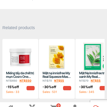
Related products
Miếng tẩy da chết trị
Mặt nạ innisfree My
Mặt Nạ Innisfree trà
mụn Cosrx One
Real Squeeze Mask
xanh My Real
Step original Clear
– Honey ( Mật ong)
Squeeze Mask EX
NT$
650
NT$
550
NT$
79
NT$
55
NT$
79
NT$
55
Pad-70 miếng
GreenTea
-15%off
-30%off
-30%off
Sales : 33
Sales : 531
Sales : 345
0