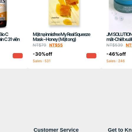
Bio C
Mặt nạ innisfree My Real Squeeze
JM SOLUTION
n C 31 viên
Mask – Honey ( Mật ong)
mắt-Chiết xuất
miếng
NT$
79
NT$
55
NT$
539
NT
-30%off
-46%off
Sales : 531
Sales : 246
Customer Service
Get to K