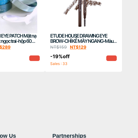
 EYE PATCH Mặt nạ
ETUDE HOUSE DRAWING EYE
 ngọc trai -hộp 60
BROW-CHÌ KẺ MÀY NGANG-Màu
Cafe Đen
$
289
NT$
159
NT$
129
-19%off
Sales : 33
now Us
Partnerships