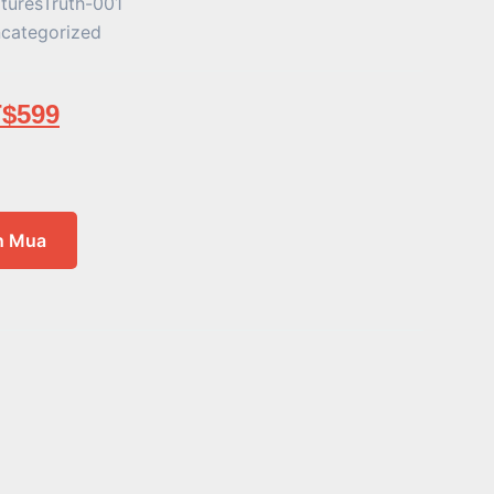
turesTruth-001
categorized
$
599
n Mua