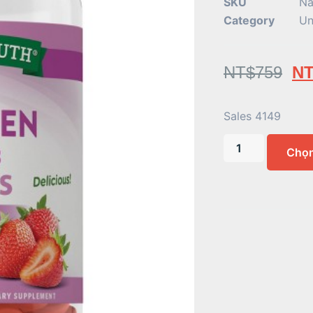
SKU
Na
Category
Un
NT$
759
NT
Sales 4149
Chọ