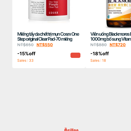
Miếng tẩy da chết trị mụn Cosrx One
Viên uống Blackmores 
Step original Clear Pad-70 miếng
1000mg bổ sung Vitami
NT$
650
NT$
550
NT$
880
NT$
720
-15%off
-18%off
Sales : 33
Sales : 18