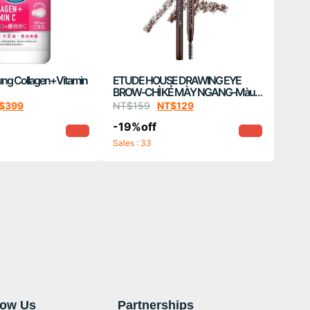
Vitamin
ETUDE HOUSE DRAWING EYE
BROW-CHÌ KẺ MÀY NGANG-Màu
Cafe Đen
$
399
NT$
159
NT$
129
-19%off
Sales : 33
now Us
Partnerships