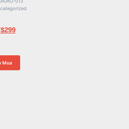
RUKO-013
categorized
$
299
n Mua