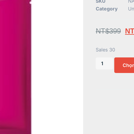
SKU
NA
Category
Un
NT$
399
NT
Sales 30
Chọ