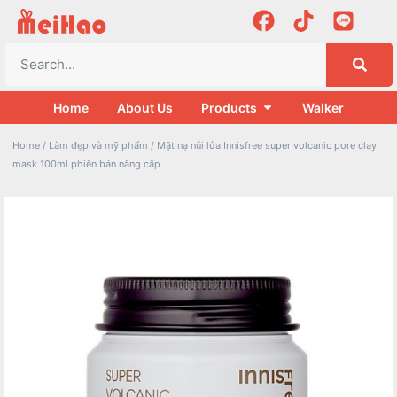
Home
About Us
Products
Walker
Home
/
Làm đẹp và mỹ phẩm
/ Mặt nạ núi lửa Innisfree super volcanic pore clay
mask 100ml phiên bản nâng cấp