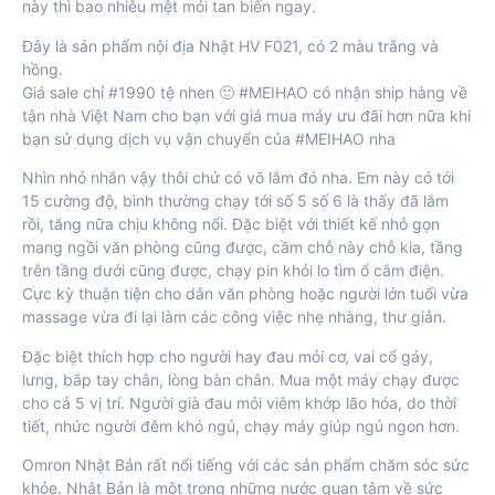
này thì bao nhiêu mệt mỏi tan biến ngay.
Đây là sản phẩm nội địa Nhật HV F021, có 2 màu trắng và
hồng.
Giá sale chỉ #1990 tệ nhen 🙂 #MEIHAO có nhận ship hàng về
tận nhà Việt Nam cho bạn với giá mua máy ưu đãi hơn nữa khi
bạn sử dụng dịch vụ vận chuyển của #MEIHAO nha
Nhìn nhỏ nhắn vậy thôi chứ có võ lắm đó nha. Em này có tới
15 cường độ, bình thường chạy tới số 5 số 6 là thấy đã lắm
rồi, tăng nữa chịu không nổi. Đặc biệt với thiết kế nhỏ gọn
mang ngồi văn phòng cũng được, cầm chỗ này chỗ kia, tầng
trên tầng dưới cũng được, chạy pin khỏi lo tìm ổ cắm điện.
Cực kỳ thuận tiện cho dân văn phòng hoặc người lớn tuổi vừa
massage vừa đi lại làm các công việc nhẹ nhàng, thư giản.
Đặc biệt thích hợp cho người hay đau mỏi cơ, vai cổ gáy,
lưng, bắp tay chân, lòng bàn chân. Mua một máy chạy được
cho cả 5 vị trí. Người già đau mỏi viêm khớp lão hóa, do thời
tiết, nhức người đêm khó ngủ, chạy máy giúp ngủ ngon hơn.
Omron Nhật Bản rất nổi tiếng với các sản phẩm chăm sóc sức
khỏe. Nhật Bản là một trong những nước quan tâm về sức