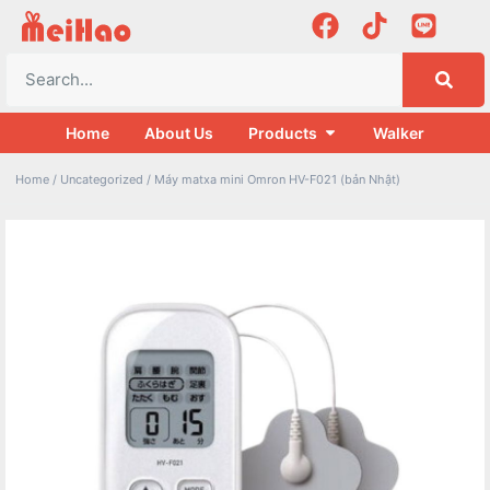
Home
About Us
Products
Walker
Home
/
Uncategorized
/ Máy matxa mini Omron HV-F021 (bản Nhật)