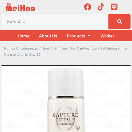
Home
About Us
Products
Walker
Home
/
Uncategorized
/ Nước Thần, Toner Dior Capture Totale Cell dưỡng ẩm và
thu nhỏ lỗ chân lông 50ml