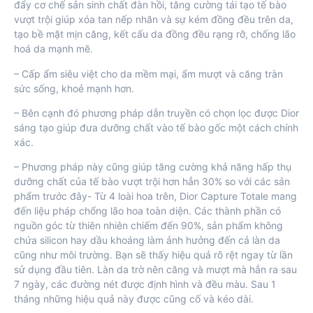
đẩy cơ chế sản sinh chất đàn hồi, tăng cường tái tạo tế bào
vượt trội giúp xóa tan nếp nhăn và sự kém đồng đều trên da,
tạo bề mặt mịn căng, kết cấu da đồng đều rạng rỡ, chống lão
hoá da mạnh mẽ.
– Cấp ẩm siêu việt cho da mềm mại, ẩm mượt và căng tràn
sức sống, khoẻ mạnh hơn.
– Bên cạnh đó phương pháp dẫn truyền có chọn lọc được Dior
sáng tạo giúp đưa dưỡng chất vào tế bào gốc một cách chính
xác.
– Phương pháp này cũng giúp tăng cường khả năng hấp thụ
dưỡng chất của tế bào vượt trội hơn hẳn 30% so với các sản
phẩm trước đây- Từ 4 loài hoa trên, Dior Capture Totale mang
đến liệu pháp chống lão hoa toàn diện. Các thành phần có
nguồn góc từ thiên nhiên chiếm đến 90%, sản phẩm không
chứa silicon hay dầu khoáng làm ảnh hưởng đến cả làn da
cũng như môi trường. Bạn sẽ thấy hiệu quả rõ rệt ngay từ lần
sử dụng đầu tiên. Làn da trờ nên căng và mượt mà hẳn ra sau
7 ngày, các đường nét được định hình và đều màu. Sau 1
tháng những hiệu quả này được cũng cố và kéo dài.