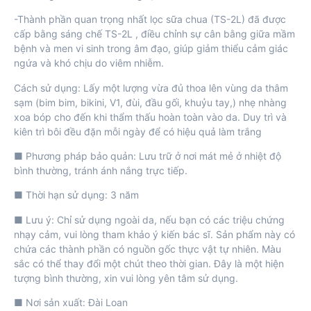
-Thành phần quan trọng nhất lọc sữa chua (TS-2L) đã được
cấp bằng sáng chế TS-2L , điều chỉnh sự cân bằng giữa mầm
bệnh và men vi sinh trong âm đạo, giúp giảm thiểu cảm giác
ngứa và khó chịu do viêm nhiễm.
Cách sử dụng: Lấy một lượng vừa đủ thoa lên vùng da thâm
sạm (bim bim, bikini, V1, đùi, đầu gối, khuỷu tay,) nhẹ nhàng
xoa bóp cho đến khi thẩm thấu hoàn toàn vào da. Duy trì và
kiên trì bôi đều đặn mỗi ngày để có hiệu quả làm trắng
■ Phương pháp bảo quản: Lưu trữ ở nơi mát mẻ ở nhiệt độ
bình thường, tránh ánh nắng trực tiếp.
■ Thời hạn sử dụng: 3 năm
■ Lưu ý: Chỉ sử dụng ngoài da, nếu bạn có các triệu chứng
nhạy cảm, vui lòng tham khảo ý kiến ​​bác sĩ. Sản phẩm này có
chứa các thành phần có nguồn gốc thực vật tự nhiên. Màu
sắc có thể thay đổi một chút theo thời gian. Đây là một hiện
tượng bình thường, xin vui lòng yên tâm sử dụng.
■ Nơi sản xuất: Đài Loan