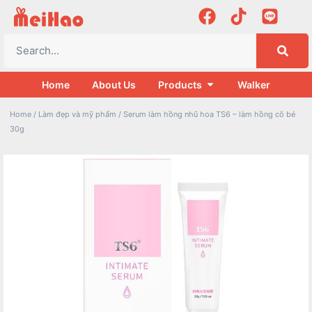
Home
About Us
Products
Walker
Home
/
Làm đẹp và mỹ phẩm
/ Serum làm hồng nhũ hoa TS6 – làm hồng cô bé
30g