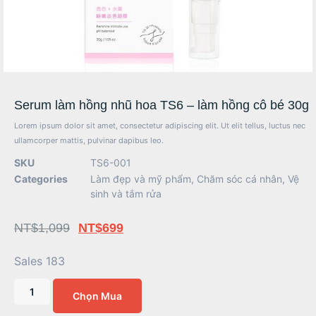
Serum làm hồng nhũ hoa TS6 – làm hồng cô bé 30g
Lorem ipsum dolor sit amet, consectetur adipiscing elit. Ut elit tellus, luctus nec
ullamcorper mattis, pulvinar dapibus leo.
SKU
TS6-001
Categories
Làm đẹp và mỹ phẩm
,
Chăm sóc cá nhân
,
Vệ
sinh và tắm rửa
NT$
1,099
NT$
699
Sales 183
Chọn Mua