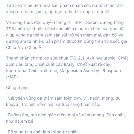
TS6 Feminine Serum là sản phẩm chăm sóc da tự nhiên cho
vùng da thâm sạm, giúp bạn tự tin từ trong ra ngoài!
Với công thức độc quyền thế giới TS-2L, Serum dưỡng hồng
TS6 chứa lợi khuẩn có lợi cho niêm mạc bim bim của phụ nữ,
giúp vùng da thâm sạm sần sùi trở nên mềm mại, đàn hồi và
dưỡng ẩm tự nhiên. Sản phẩm được tin dùng trên 13 quốc gia
Châu Á và Châu Âu
Thành phần chính: lọc sữa chua (TS-2L); Axit hyaluronic; Chiết
xuất dâu tằm, Chiết xuất cây lưu ly, Chiết xuất rễ cây
Scutellaria, Chiết xuất nho; Magnesium Ascorbyl Phosphate
(MAP).
Công dụng:
-Cải thiện vùng da thâm sạm (bim bim, V1, nách, mông, đùi,
khuỷu ) trở nên mềm mại và tươi sáng hoàn hảo.
-Dưỡng ẩm, tạo cảm giác mềm mại và căng mọng. Săn chắc,
như da em bé
-Bổ sung tinh chất làm trắng tự nhiên