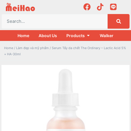
Home
About Us
Products
Walker
Home
/
Làm đẹp và mỹ phẩm
/ Serum Tẩy da chết The Ordinary – Lactic Acid 5%
+ HA-30ml