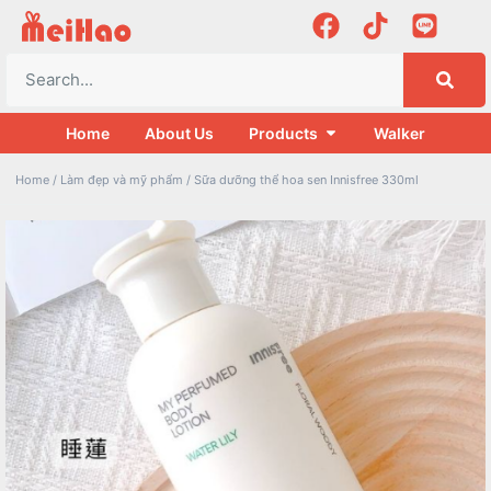
Home
About Us
Products
Walker
Home
/
Làm đẹp và mỹ phẩm
/ Sữa dưỡng thể hoa sen Innisfree 330ml