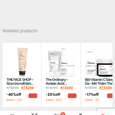
Related products
THE FACE SHOP –
The Ordinary –
Bột Vitamin C Sáng
Sữa rửa mặt làm
Azelaic Acid
Da – Mờ Thâm The
trắng sâu (150ml)
Suspension 10% trị
Ordinary Vitamin-C
NT$
499
NT$
299
NT$
790
NT$
590
NT$
599
NT$
499
Phiên bản nâng cấp
mụn, làm sáng da
100% L-Ascorbic
-40%off
-25%off
-17%off
Acid Powder 20gr
Sales : 153
Sales : 543
Sales : 93
0