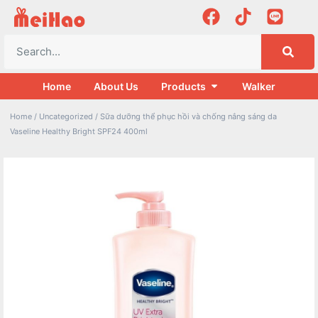
Home
About Us
Products
Walker
Home
/
Uncategorized
/ Sữa dưỡng thể phục hồi và chống nắng sáng da
Vaseline Healthy Bright SPF24 400ml