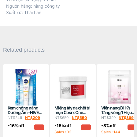
Nguồn hàng: hàng công ty
Xuất xứ: Thái Lan
Related products
Kem chống nắng
Miếng tẩy da chết trị
Viên nang BHK’s
Dưỡng Ẩm -NIVEA
mụn Cosrx One
Tăng vòng 1 Hiệu
Sun Protect & White
Step original Clear
Quả- 30 viên/túi
NT$
249
NT$
209
NT$
650
NT$
550
NT$
399
NT$
369
SPF50+ PA+++
Pad-70 miếng
-16%off
-15%off
-8%off
(30ML)
Sales : 33
Sales : 144