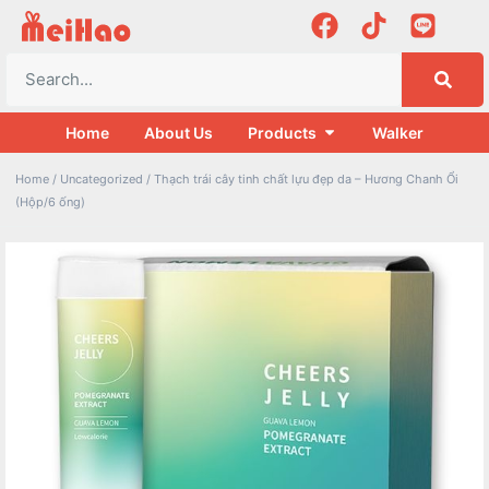
Home
About Us
Products
Walker
Home
/
Uncategorized
/ Thạch trái cây tinh chất lựu đẹp da – Hương Chanh Ổi
(Hộp/6 ống)