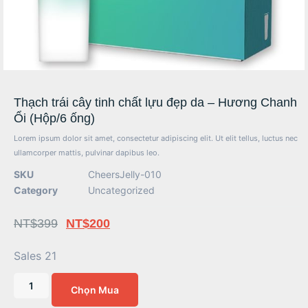
Thạch trái cây tinh chất lựu đẹp da – Hương Chanh
Ổi (Hộp/6 ống)
Lorem ipsum dolor sit amet, consectetur adipiscing elit. Ut elit tellus, luctus nec
ullamcorper mattis, pulvinar dapibus leo.
SKU
CheersJelly-010
Category
Uncategorized
NT$
399
NT$
200
Sales 21
Chọn Mua