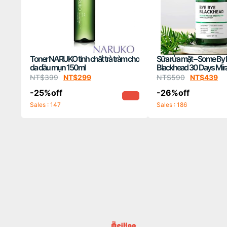
Toner NARUKO tinh chất trà tràm cho
Sữa rửa mặt – Some By 
da dầu mụn 150ml
Blackhead 30 Days Mir
Tea Tox Bubble Cleanse
NT$
399
NT$
299
NT$
590
NT$
439
-25%off
-26%off
Sales : 147
Sales : 186