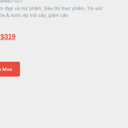
IHIRO-021
m đẹp và mỹ phẩm
,
Siêu thị thực phẩm
,
Trà sức
ỏe & nước ép trái cây
,
giảm cân
$
319
n Mua