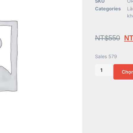
SKU
OR
Categories
Là
kh
NT$
550
NT
Sales 579
Chọ