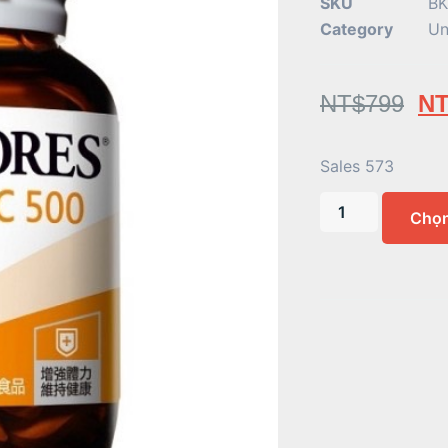
SKU
BK
Category
Un
NT$
799
NT
Sales 573
Chọ