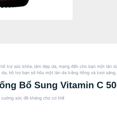
 trợ sức khỏe, làm đẹp da, mang đến cho bạn một làn da 
 da, hỗ trợ bạn sở hữu một làn da trắng hồng và tươi sáng.
Uống Bổ Sung Vitamin C 
g cường sức đề kháng cho cơ thể