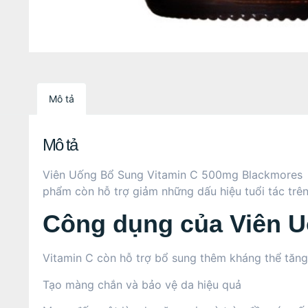
Mô tả
Mô tả
Viên Uống Bổ Sung Vitamin C 500mg Blackmores hỗ
phẩm còn hỗ trợ giảm những dấu hiệu tuổi tác trên
Công dụng của Viên 
Vitamin C còn hỗ trợ bổ sung thêm kháng thể tăn
Tạo màng chắn và bảo vệ da hiệu quả