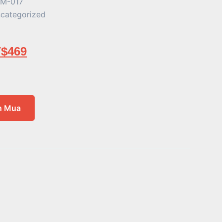
M-017
categorized
$
469
n Mua