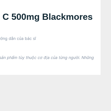
n C 500mg Blackmores
ướng dẫn của bác sĩ
 sản phẩm tùy thuộc cơ địa của từng người. Những