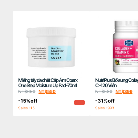
Miếng tẩy da chết Cấp Ẩm Cosrx
NutriPlus Bổ sung Collagen+Vitamin
One Step Moisture Up Pad-70ml
C -120 Viên
NT$
650
NT$
550
NT$
580
NT$
399
-15%off
-31%off
Sales : 15
Sales : 993