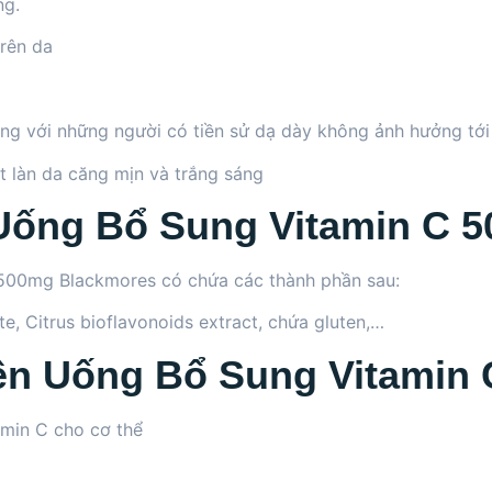
ng.
trên da
ụng với những người có tiền sử dạ dày không ảnh hưởng tớ
 làn da căng mịn và trắng sáng
Uống Bổ Sung Vitamin C 
 500mg Blackmores có chứa các thành phần sau:
e, Citrus bioflavonoids extract, chứa gluten,…
ên Uống Bổ Sung Vitamin
amin C cho cơ thể