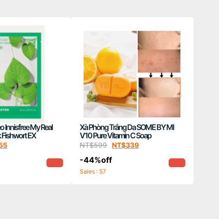
 Innisfree My Real
Xà Phòng Trắng Da SOME BY MI
Fishwort EX
V10 Pure Vitamin C Soap
55
NT$
599
NT$
339
-44%off
Sales : 57