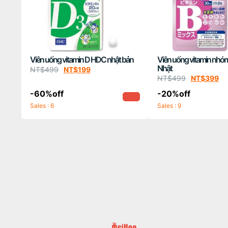
Viên uống vitamin D HDC nhật bản
Viên uống vitamin nhó
Nhật
NT$
499
NT$
199
NT$
499
NT$
399
-60%off
-20%off
Sales : 6
Sales : 9