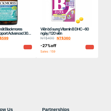
mắt Blackmores
Viên bổ sung Vitamin B DHC – 60
Support Advanced 30
ngày / 120 viên
$
599
NT$
490
NT$
360
-27%off
Sales : 159
now Us
Partnerships