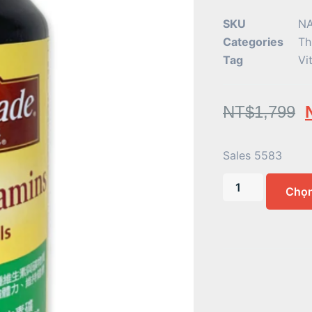
SKU
N
Categories
Th
Tag
Vi
NT$
1,799
Sales 5583
Chọ