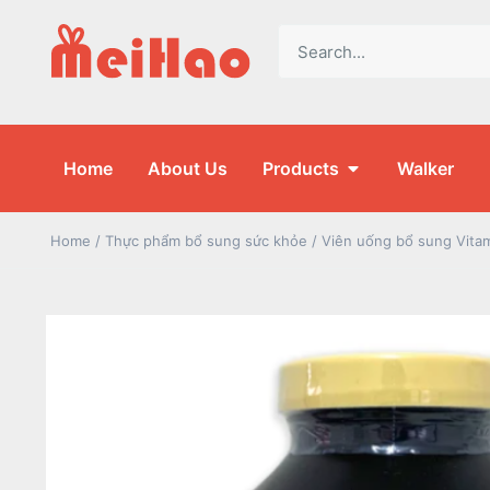
Home
About Us
Products
Walker
Home
/
Thực phẩm bổ sung sức khỏe
/ Viên uống bổ sung Vitam