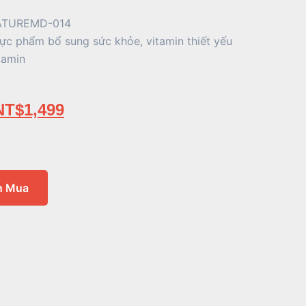
ATUREMD-014
ực phẩm bổ sung sức khỏe
,
vitamin thiết yếu
tamin
NT$
1,499
n Mua