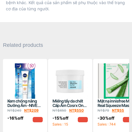
bệnh khác. Kết quả của sản phẩm sẽ phụ thuộc vào thể trạng
cơ địa của từng người.
Related products
Kem chống nắng
Miếng tẩy da chết
Mặt nạ innisfree My
Dưỡng Ẩm -NIVEA
Cấp Ẩm Cosrx One
Real Squeeze Mask
Sun Protect & White
Step Moisture Up
Aloe Vera EX 20ml(
NT$
249
NT$
209
NT$
650
NT$
550
NT$
79
NT$
55
SPF50+ PA+++
Pad-70ml
Lô Hội)
-16%off
-15%off
-30%off
(30ML)
Sales : 15
Sales : 744