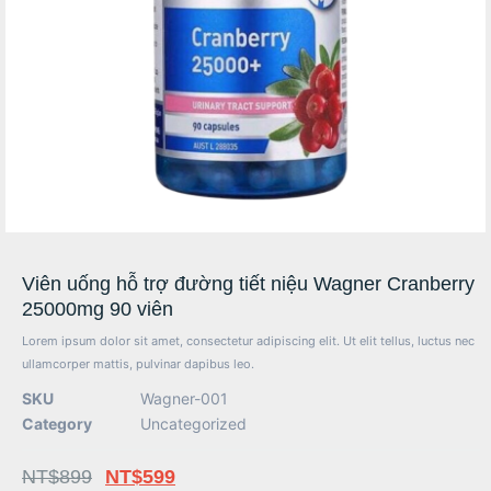
Viên uống hỗ trợ đường tiết niệu Wagner Cranberry
25000mg 90 viên
Lorem ipsum dolor sit amet, consectetur adipiscing elit. Ut elit tellus, luctus nec
ullamcorper mattis, pulvinar dapibus leo.
SKU
Wagner-001
Category
Uncategorized
NT$
899
NT$
599