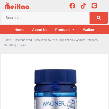
Home
About Us
Products
Walker
Home
/
Uncategorized
/ Viên uống hỗ trợ đường tiết niệu Wagner Cranberry
25000mg 90 viên