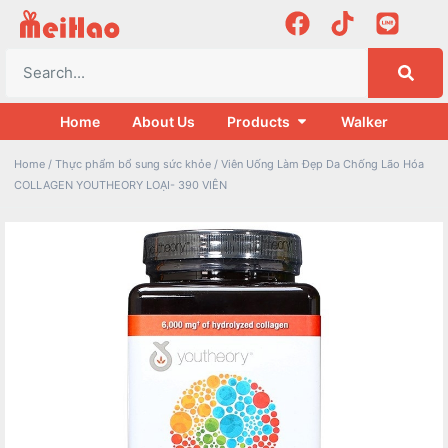
Home
About Us
Products
Walker
Home
/
Thực phẩm bổ sung sức khỏe
/ Viên Uống Làm Đẹp Da Chống Lão Hóa
COLLAGEN YOUTHEORY LOẠI- 390 VIÊN