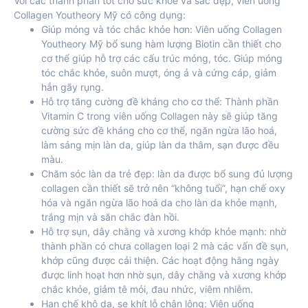
Với các thành phần tốt cho sức khỏe và sắc đẹp, viên uống
Collagen Youtheory Mỹ có công dụng:
Giúp móng và tóc chắc khỏe hơn: Viên uống Collagen
Youtheory Mỹ bổ sung hàm lượng Biotin cần thiết cho
cơ thể giúp hỗ trợ các cấu trúc móng, tóc. Giúp móng
tóc chắc khỏe, suôn mượt, óng ả và cứng cáp, giảm
hẳn gãy rụng.
Hỗ trợ tăng cường đề kháng cho cơ thể: Thành phần
Vitamin C trong viên uống Collagen này sẽ giúp tăng
cường sức đề kháng cho cơ thể, ngăn ngừa lão hoá,
làm sáng mịn làn da, giúp làn da thâm, sạn được đều
màu.
Chăm sóc làn da trẻ đẹp: làn da được bổ sung đủ lượng
collagen cần thiết sẽ trở nên “không tuổi”, hạn chế oxy
hóa và ngăn ngừa lão hoá da cho làn da khỏe mạnh,
trắng mịn và săn chắc đàn hồi.
Hỗ trợ sụn, dây chằng và xương khớp khỏe mạnh: nhờ
thành phần có chưa collagen loại 2 mà các vấn đề sụn,
khớp cũng được cải thiện. Các hoạt động hằng ngày
được linh hoạt hơn nhờ sụn, dây chằng và xương khớp
chắc khỏe, giảm tê mỏi, đau nhức, viêm nhiễm.
Hạn chế khô da, se khít lỗ chân lông: Viên uống