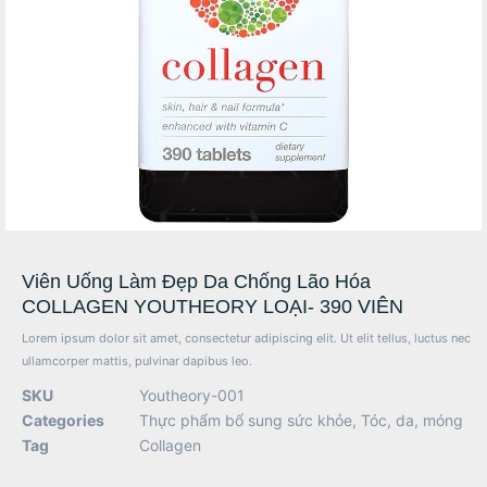
Viên Uống Làm Đẹp Da Chống Lão Hóa
COLLAGEN YOUTHEORY LOẠI- 390 VIÊN
Lorem ipsum dolor sit amet, consectetur adipiscing elit. Ut elit tellus, luctus nec
ullamcorper mattis, pulvinar dapibus leo.
SKU
Youtheory-001
Categories
Thực phẩm bổ sung sức khỏe
,
Tóc, da, móng
Tag
Collagen