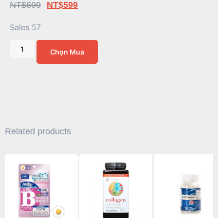
NT$
699
NT$
599
Sales 57
Chọn Mua
Related products