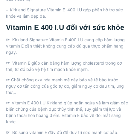
–
Kirkland Signature Vitamin E
400 I.U góp phần hỗ trợ sức
khỏe và làm đẹp da.
Vitamin E 400 I.U đối với sức khỏe
☞
Kirkland Signature Vitamin E 400 I.U
cung cấp hàm lượng
vitamin E cần thiết không cung cấp đủ qua thực phẩm hàng
ngày.
☞
Vitamin E giúp cân bằng hàm lượng cholesterol trong cơ
thể, từ đó bảo vệ hệ tim mạch khỏe mạnh.
☞
Chất chống oxy hóa mạnh mẽ này bảo vệ tế bào trước
nguy cơ tấn công của gốc tự do, giảm nguy cơ đau tim, ung
thư,..
☞
Vitamin E 400 I.U Kirkland
giúp ngăn ngừa và làm giảm các
biến chứng của bệnh đục thủy tinh thể, suy giảm thị lực và
bệnh thoái hóa hoàng điểm. Vitamin E bảo vệ đôi
mắt sáng
khỏe
.
☞
Bổ sung vitamin E đầy đủ để duy trì sức mạnh cơ bắp,