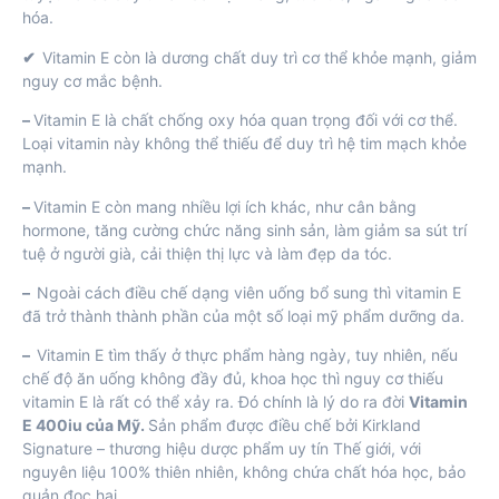
hóa.
✔
Vitamin E còn là dương chất duy trì cơ thể khỏe mạnh, giảm
nguy cơ mắc bệnh.
–
Vitamin E là chất chống oxy hóa quan trọng đối với cơ thể.
Loại vitamin này không thể thiếu để duy trì hệ tim mạch khỏe
mạnh.
–
Vitamin E
còn mang nhiều lợi ích khác, như cân bằng
hormone, tăng cường chức năng sinh sản, làm giảm sa sút trí
tuệ ở người già, cải thiện thị lực và làm đẹp da tóc.
–
Ngoài cách điều chế dạng viên uống bổ sung thì vitamin E
đã trở thành thành phần của một số loại mỹ phẩm dưỡng da.
–
Vitamin E tìm thấy ở thực phẩm hàng ngày, tuy nhiên, nếu
chế độ ăn uống không đầy đủ, khoa học thì nguy cơ thiếu
vitamin E là rất có thể xảy ra. Đó chính là lý do ra đời
Vitamin
E 400iu của Mỹ.
Sản phẩm được điều chế bởi Kirkland
Signature – thương hiệu dược phẩm uy tín Thế giới, với
nguyên liệu 100% thiên nhiên, không chứa chất hóa học, bảo
quản đọc hại.