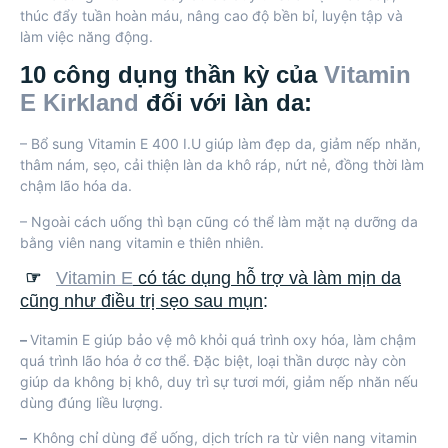
thúc đẩy tuần hoàn máu, nâng cao độ bền bỉ, luyện tập và
làm việc năng động.
10 công dụng thần kỳ của
Vitamin
E Kirkland
đối với làn da:
– Bổ sung Vitamin E 400 I.U giúp làm đẹp da, giảm nếp nhăn,
thâm nám, sẹo, cải thiện làn da khô ráp, nứt nẻ, đồng thời làm
chậm lão hóa da.
– Ngoài cách uống thì bạn cũng có thể làm
mặt nạ
dưỡng da
bằng viên nang vitamin e thiên nhiên.
☞
Vitamin E
có tác dụng hỗ trợ và làm mịn da
cũng như điều trị sẹo sau mụn
:
–
Vitamin E
giúp bảo vệ mô khỏi quá trình oxy hóa, làm chậm
quá trình lão hóa ở cơ thể. Đặc biệt, loại thần dược này còn
giúp da không bị khô, duy trì sự tươi mới, giảm nếp nhăn nếu
dùng đúng liều lượng.
–
Không chỉ dùng để uống, dịch trích ra từ viên nang vitamin