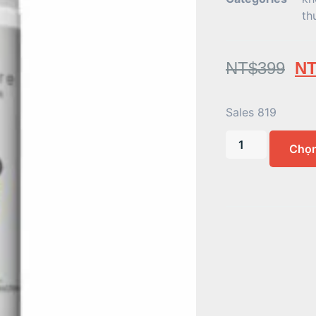
th
NT$
399
NT
Sales 819
Chọ