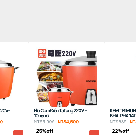
220V-
Nồi Cơm Điện TaTung 220V –
KEM TRỊ MỤN
10người
BHA-PHA 14 
MIRACLE SPO
00
NT$
5,999
NT$
4,500
NT$
639
NT
-25%off
-22%off