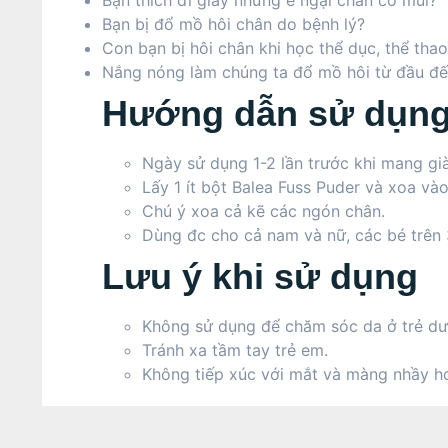
Bạn thích đi giày nhưng e ngại chân có mùi?
Bạn bị đổ mồ hôi chân do bệnh lý?
Con bạn bị hôi chân khi học thể dục, thể tha
Nắng nóng làm chúng ta đổ mồ hôi từ đầu đ
Hướng dẫn sử dụn
Ngày sử dụng 1-2 lần trước khi mang già
Lấy 1 ít bột Balea Fuss Puder và xoa và
Chú ý xoa cả kẽ các ngón chân.
Dùng đc cho cả nam và nữ, các bé trên 3
Lưu ý khi sử dụng
Không sử dụng để chăm sóc da ở trẻ dướ
Tránh xa tầm tay trẻ em.
Không tiếp xúc với mắt và màng nhầy ho