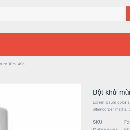
pure 10ml 49g
Bột khử mùi
Lorem ipsum dolor sit
ullamcorper mattis, 
SKU
Fo
Categories
kh