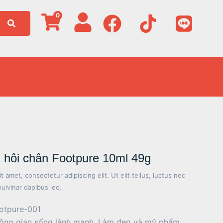
0
 hôi chân Footpure 10ml 49g
 amet, consectetur adipiscing elit. Ut elit tellus, luctus nec
pulvinar dapibus leo.
otpure-001
ông gian sống lành mạnh
,
Làm đẹp và mỹ phẩm
,