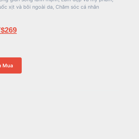
uốc xịt và bôi ngoài da
,
Chăm sóc cá nhân
$
269
n Mua