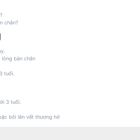
o?
ến chân?
g
y.
o lòng bàn chân
 tuổi.
i 3 tuổi.
ặc bôi lên vết thương hở