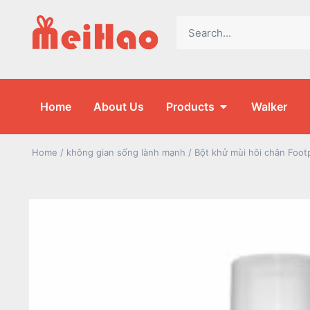
Home
About Us
Products
Walker
Home
/
không gian sống lành mạnh
/ Bột khử mùi hôi chân Foot