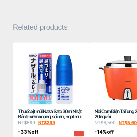
Related products
Thuốc xịt mũi Nazal Sato 30ml Nhật
Nồi Cơm Điện TaTung 
Bản trị viêm xoang, sổ mũi, ngạt mũi
20người
NT$
599
NT$
399
NT$
6,500
NT$
5,6
-33%off
-14%off