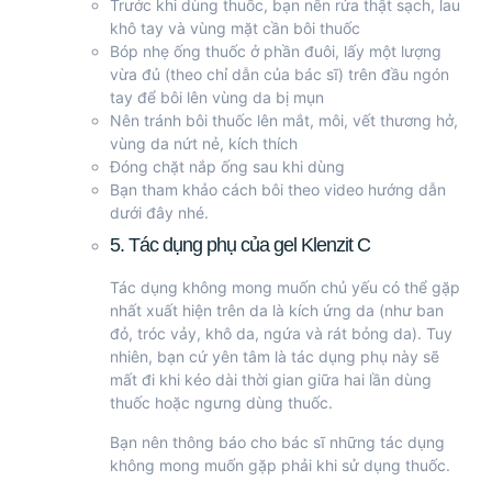
Trước khi dùng thuốc, bạn nên rửa thật sạch, lau
khô tay và vùng mặt cần bôi thuốc
Bóp nhẹ ống thuốc ở phần đuôi, lấy một lượng
vừa đủ (theo chỉ dẫn của bác sĩ) trên đầu ngón
tay để bôi lên vùng da bị mụn
Nên tránh bôi thuốc lên mắt, môi, vết thương hở,
vùng da nứt nẻ, kích thích
Đóng chặt nắp ống sau khi dùng
Bạn tham khảo cách bôi theo video hướng dẫn
dưới đây nhé.
5. Tác dụng phụ của gel Klenzit C
Tác dụng không mong muốn chủ yếu có thể gặp
nhất xuất hiện trên da là kích ứng da (như ban
đỏ, tróc vảy, khô da, ngứa và rát bỏng da). Tuy
nhiên, bạn cứ yên tâm là tác dụng phụ này sẽ
mất đi khi kéo dài thời gian giữa hai lần dùng
thuốc hoặc ngưng dùng thuốc.
Bạn nên thông báo cho bác sĩ những tác dụng
không mong muốn gặp phải khi sử dụng thuốc.