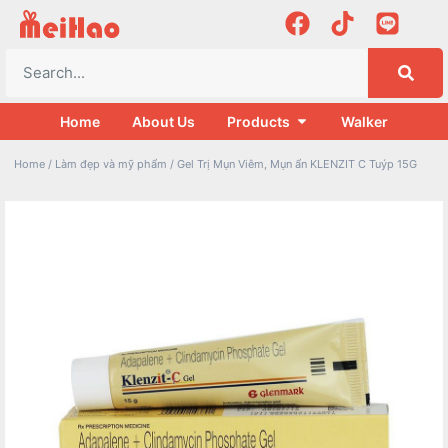
Home
About Us
Products
Walker
Home
/
Làm đẹp và mỹ phẩm
/ Gel Trị Mụn Viêm, Mụn ẩn KLENZIT C Tuýp 15G