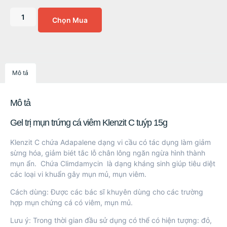
Chọn Mua
Mô tả
Mô tả
Gel trị mụn trứng cá viêm Klenzit C tuýp 15g
Klenzit C chứa Adapalene dạng vi cầu có tác dụng làm giảm
sừng hóa, giảm biét tắc lỗ chân lông ngăn ngừa hình thành
mụn ẩn. Chứa Climdamycin là dạng kháng sinh giúp tiêu diệt
các loại vi khuẩn gây mụn mủ, mụn viêm.
Cách dùng: Được các
bác sĩ khuyên dùng
cho các trường
hợp mụn chứng cá có viêm, mụn mủ.
Lưu ý: Trong thời gian đầu sử dụng có thể có hiện tượng: đỏ,