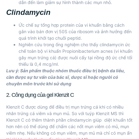
dẫn đến làm giảm sự hình thành các mụn nhỏ.
Clindamycin
Ức chế sự tổng hợp protein của vi khuẩn bằng cách
gắn vào bán đơn vị 50S của ribosom và ảnh hưởng đến
quá trình khởi tạo chuỗi peptid.
Nghiên cứu trong ống nghiệm cho thấy clindamycin ức
chế toàn bộ vi khuẩn Propionibacterium acnes (vi khuẩn
gây mụn trứng cá) được nuôi cấy tại nồng độ ức chế tối
thiểu là 0,4 mcg/ml.
Lưu ý: Sản phẩm thuộc nhóm thuốc điều trị bệnh da liễu,
cần được sự tư vấn của bác sĩ, dược sĩ hoặc người có
chuyên môn trước khi sử dụng
2. Công dụng của gel Klenzit C
Klenzit C được dùng để điều trị mụn trứng cá khi có nhiều
nhân trứng cá viêm và mụn mủ. So với tuýp
Klenzit MS
thì
Klenzit C có thêm thành phần clindamycin giúp diệt khuẩn tốt
hơn nên có thể dùng để chấm các nốt mụn viêm có mủ, mụn
viêm nhẹ. Nếu không có mụn viêm, mụn mủ mà chỉ có mụn ẩn