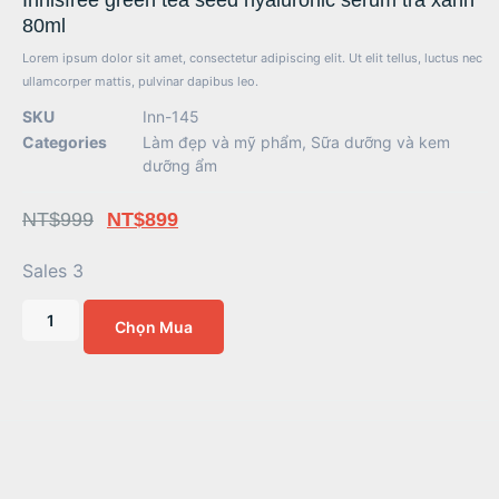
Innisfree green tea seed hyaluronic serum trà xanh
80ml
Lorem ipsum dolor sit amet, consectetur adipiscing elit. Ut elit tellus, luctus nec
ullamcorper mattis, pulvinar dapibus leo.
SKU
Inn-145
Categories
Làm đẹp và mỹ phẩm
,
Sữa dưỡng và kem
dưỡng ẩm
NT$
999
NT$
899
Sales 3
Chọn Mua