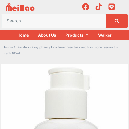
Home
About Us
Products
Walker
Home
/
Làm đẹp và mỹ phẩm
/ Innisfree green tea seed hyaluronic serum trà
xanh 80ml