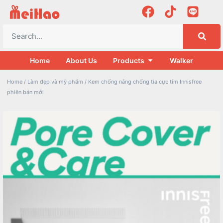
Home
About Us
Products
Walker
Home
/
Làm đẹp và mỹ phẩm
/ Kem chống nắng chống tia cực tím Innisfree
phiên bản mới