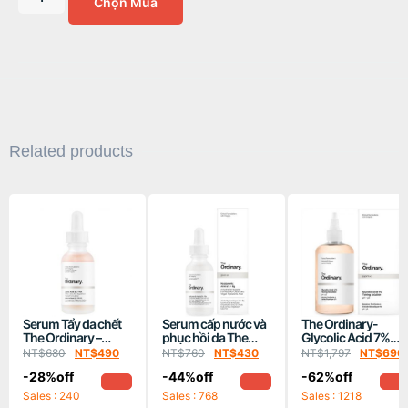
Chọn Mua
Related products
Serum Tẩy da chết
Serum cấp nước và
The Ordinary-
The Ordinary –
phục hồi da The
Glycolic Acid 7%
Lactic Acid 5% +
Ordinary Hyaluronic
Toning Solution-
NT$
680
NT$
490
NT$
760
NT$
430
NT$
1,797
NT$
690
HA-30ml
Acid 2% + B5 30ml
Nước Hoa
-28%off
-44%off
-62%off
Hồng240ml
Sales : 240
Sales : 768
Sales : 1218