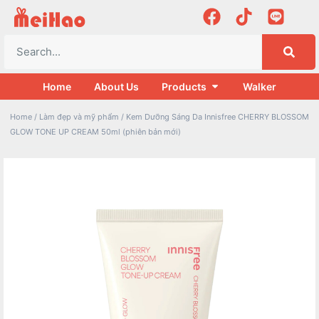
Home
About Us
Products
Walker
Home
/
Làm đẹp và mỹ phẩm
/ Kem Dưỡng Sáng Da Innisfree CHERRY BLOSSOM
GLOW TONE UP CREAM 50ml (phiên bản mới)