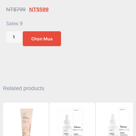
NT$
799
NT$
599
Sales 9
Chọn Mua
Related products