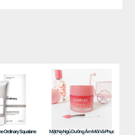
he Ordinary Squalane
Mặt Nạ Ngủ Dưỡng Ẩm Môi Và Phục