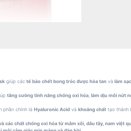
sk
giúp các
tế bào chết bong tróc được hòa tan
và
làm sạc
iúp
tăng cường tính năng chống oxi hóa
,
làm dịu môi nứt 
h phần chính là
Hyaluronic Acid
và
khoáng chất
tạo thành 
 các chất chống oxi hóa từ mâm xôi, dâu tây, nam việt quấ
i môi cảm giác mịn màng và đàn hồi.