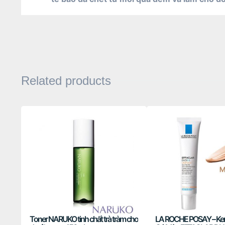
Related products
Toner NARUKO tinh chất trà tràm cho
LA ROCHE POSAY – K