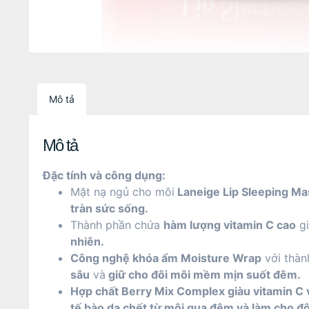
Mô tả
Mô tả
Đặc tính và công dụng:
Mặt nạ ngủ cho môi
Laneige Lip Sleeping Ma
tràn sức sống.
Thành phần chứa
hàm lượng vitamin C cao
g
nhiên.
Công nghệ khóa ẩm Moisture Wrap
với thàn
sâu
và
giữ cho đôi môi mềm mịn suốt đêm.
Hợp chất Berry Mix Complex giàu vitamin C và
tế bào da chết từ môi qua đêm và làm cho đô