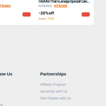
Hồi Môi Thâm Laneige Special Care
Lip Sleeping Mask #mùi Berry 20g
T$
460
NT$
499
NT$
399
-20%off
Sales : 1110
now Us
Partnerships
Affiliate Program
Advertise with Us
Self-Publish with Us
le