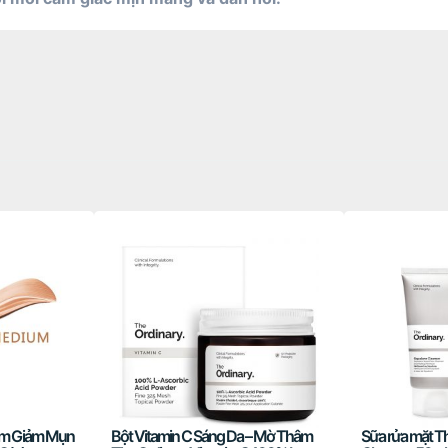
em Giảm Mụn
Bột Vitamin C Sáng Da – Mờ Thâm
Sữa rửa mặt T