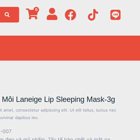
0
Môi Laneige Lip Sleeping Mask-3g
 amet, consectetur adipiscing elit. Ut elit tellus, luctus nec
pulvinar dapibus leo.
-007
m đẹp và mỹ phẩm
,
Tẩy tế bào chết và mặt nạ