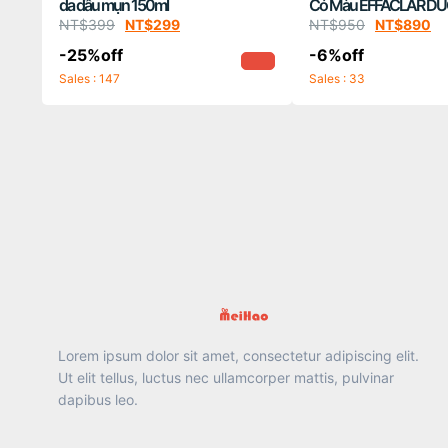
da dầu mụn 150ml
Có Màu EFFACLAR DU
UNIFIANT
NT$
399
NT$
299
NT$
950
NT$
890
-25%off
-6%off
Sales : 147
Sales : 33
Lorem ipsum dolor sit amet, consectetur adipiscing elit.
Ut elit tellus, luctus nec ullamcorper mattis, pulvinar
dapibus leo.