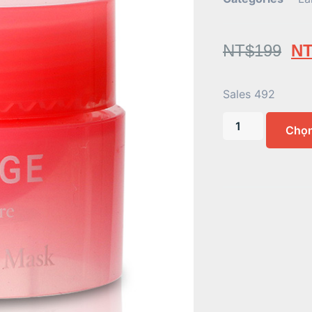
NT$
199
NT
Sales 492
Chọ