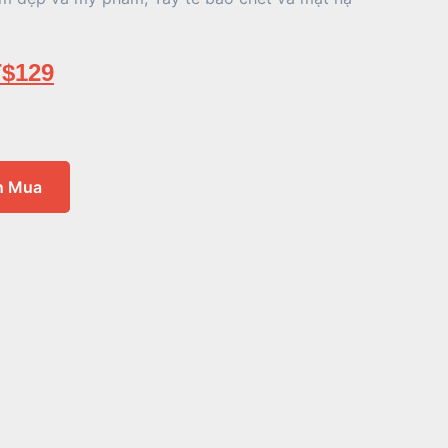
$
129
n Mua