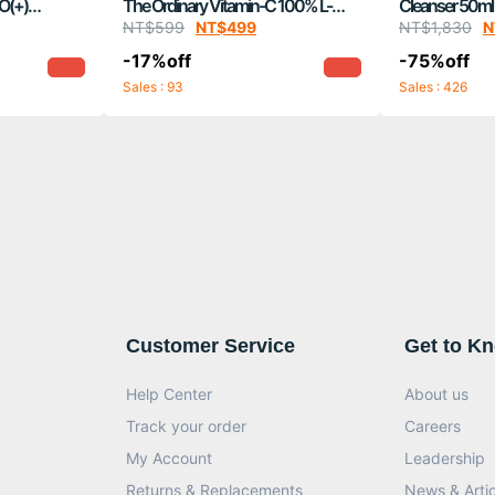
O(+)
The Ordinary Vitamin-C 100% L-
Cleanser 50ml
Ascorbic Acid Powder 20gr
NT$
599
NT$
499
NT$
1,830
N
-17%off
-75%off
Sales : 93
Sales : 426
Customer Service
Get to K
Help Center
About us
Track your order
Careers
My Account
Leadership
Returns & Replacements
News & Artic