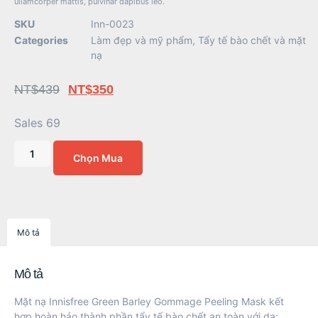
ullamcorper mattis, pulvinar dapibus leo.
SKU
Inn-0023
Categories
Làm đẹp và mỹ phẩm
,
Tẩy tế bào chết và mặt
nạ
NT$
439
NT$
350
Sales 69
Chọn Mua
Mô tả
Mô tả
Mặt nạ Innisfree Green Barley Gommage Peeling Mask kết
hợp hoàn hảo thành phần tẩy tế bào chết an toàn với da: