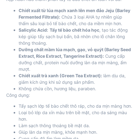
Chiết xuất từ lúa mạch xanh lên men đảo Jeju (Barley
Fermented Filtrate):
Chứa 3 loại AHA tự nhiên giúp
thấm sâu loại bỏ tế bào chết, cho da mềm mịn hơn.
Salicylic Acid:
Tẩy tế bào chết hóa học
, tạo tác động
kép giúp tẩy sạch bụi bẩn, bã nhờn cho lỗ chân lông
thông thoáng.
Dưỡng chất mầm lúa mạch, gạo, vỏ quýt (Barley Seed
Extract, Rice Extract, Tangerine Extract):
Cung cấp
dưỡng chất, protein nuôi dưỡng làn da mịn màng, ẩm
mượt.
Chiết xuất trà xanh (Green Tea Extract):
làm dịu da,
giảm kích ứng khi sử dụng sản phẩm.
Không chứa cồn, hương liệu, paraben.
Công dụng:
Tẩy sạch lớp tế bào chết thô ráp, cho da mịn màng hơn.
Loại bỏ lớp da xỉn màu trên bề mặt, cho da sáng màu
hơn.
Làm sạch thông thoáng bề mặt da.
Giúp làn da mịn màng, khỏe mạnh hơn.
Cung cấp độ ẩm làm mềm da.