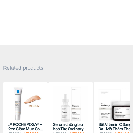
Related products
LA ROCHE POSAY –
Serum chống lão
Bột Vitamin C Sáng
Kem Giảm Mụn Có
hoá The Ordinary
Da – Mờ Thâm The