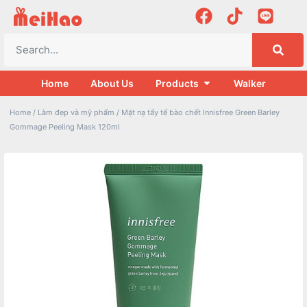
Home
About Us
Products
Walker
Home
/
Làm đẹp và mỹ phẩm
/ Mặt nạ tẩy tế bào chết Innisfree Green Barley
Gommage Peeling Mask 120ml