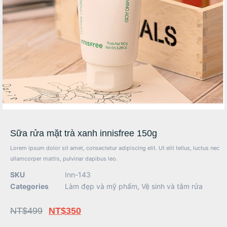
Sữa rửa mặt trà xanh innisfree 150g
Lorem ipsum dolor sit amet, consectetur adipiscing elit. Ut elit tellus, luctus nec
ullamcorper mattis, pulvinar dapibus leo.
SKU
Inn-143
Categories
Làm đẹp và mỹ phẩm
,
Vệ sinh và tắm rửa
NT$
499
NT$
350