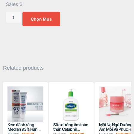
Sales 6
Chọn Mua
Related products
Kem đánh răng
Sữa dưỡng ẩm toàn
Mặt Nạ Ngủ Dưỡng
Median 93% Hàn
thân Cetaphil
Ẩm Môi Và Phục Hồ
Quốc – Màu bạc
Moisturizing Lotion
Môi Thâm Laneige