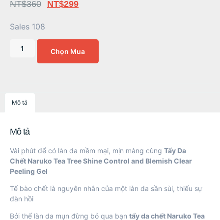
NT$
360
NT$
299
Sales 108
Chọn Mua
Mô tả
Mô tả
Vài phút để có làn da mềm mại, mịn màng cùng
Tẩy Da
Chết
Naruko
Tea Tree Shine Control and Blemish Clear
Peeling Gel
Tế bào chết là nguyên nhân của một làn da sần sùi, thiếu sự
đàn hồi
Bởi thế làn da mụn đừng bỏ qua bạn
tẩy da chết
Naruko
Tea