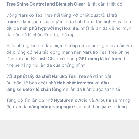
Tree Shine Control and Blemish Clear
là rất cần thiết đó
Dòng
Naruko
Tea Tree nổi tiếng với chiết xuất từ
lá trà
tràm
sẽ làm sạch sâu, ngăn ngừa tình trạng tắc nghẽn và làm
dịu da nên
phù hợp với mọi loại da
, nhất là làn da dễ nổi mụn,
da dầu có lỗ chân lông to, thô ráp
Hiểu những làn da dầu mụn thường có xu hướng nhạy cảm và
dễ bị ửng đỏ nếu tác động mạnh nên
Naruko
Tea Tree Shine
Control and Blemish Clear với dạng
GEL cùng lá trà tràm
dịu
nhẹ sẽ nâng niu làn da của chúng mình
Với
3 phút tẩy da chết
Naruko
Tea Tree
sẽ đánh bật
Bụi bẩn, tế bào chết nhờ
tinh chất tràm trà
và
đậu
lăng
sẽ
detox lỗ chân lông
để làn da luôn được sạch sẽ
Tăng độ ẩm làn da nhờ
Hyaluronic Acid
và
Arbutin
sẽ mang
đến làn da
căng bóng rạng ngời
sau một thời gian sử dụng